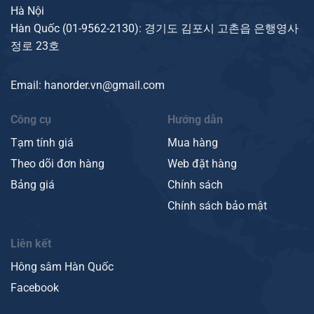
Hà Nội
Hàn Quốc (
01-9562-2130
): 경기도 김포시 고촌읍 은행영사
정로 23호
Email: hanorder.vn@gmail.com
Công cụ
Hướng dẫn
Tạm tính giá
Mua hàng
Theo dõi đơn hàng
Web đặt hàng
Bảng giá
Chính sách
Chính sách bảo mật
Liên kết
Hông sâm Hàn Quốc
Facebook