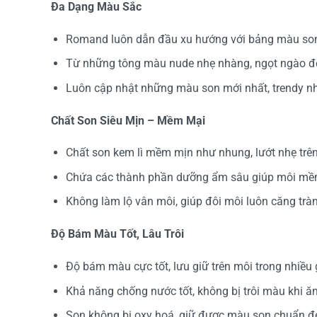
Đa Dạng Màu Sắc
Romand luôn dẫn đầu xu hướng với bảng màu son
Từ những tông màu nude nhẹ nhàng, ngọt ngào đế
Luôn cập nhật những màu son mới nhất, trendy nh
Chất Son Siêu Mịn – Mềm Mại
Chất son kem lì mềm mịn như nhung, lướt nhẹ tr
Chứa các thành phần dưỡng ẩm sâu giúp môi mềm
Không làm lộ vân môi, giúp đôi môi luôn căng trà
Độ Bám Màu Tốt, Lâu Trôi
Độ bám màu cực tốt, lưu giữ trên môi trong nhiều 
Khả năng chống nước tốt, không bị trôi màu khi ăn
Son không bị oxy hoá, giữ được màu son chuẩn đ