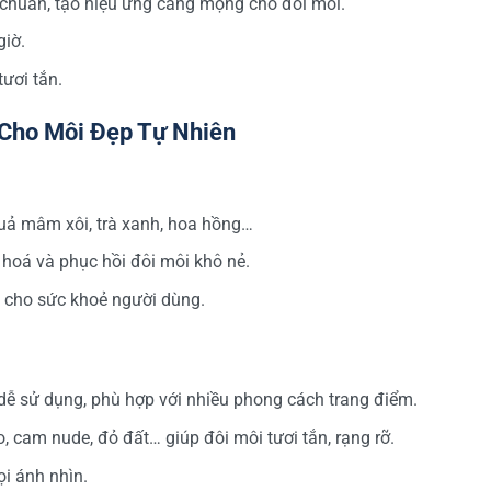
 chuẩn, tạo hiệu ứng căng mọng cho đôi môi.
giờ.
ươi tắn.
Cho Môi Đẹp Tự Nhiên
quả mâm xôi, trà xanh, hoa hồng…
hoá và phục hồi đôi môi khô nẻ.
 cho sức khoẻ người dùng.
ễ sử dụng, phù hợp với nhiều phong cách trang điểm.
cam nude, đỏ đất… giúp đôi môi tươi tắn, rạng rỡ.
i ánh nhìn.