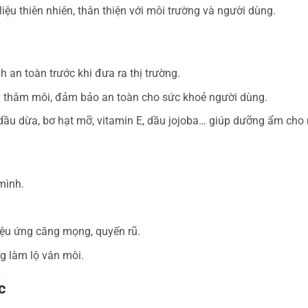
ệu thiên nhiên, thân thiện với môi trường và người dùng.
n toàn trước khi đưa ra thị trường.
 thâm môi, đảm bảo an toàn cho sức khoẻ người dùng.
dầu dừa, bơ hạt mỡ, vitamin E, dầu jojoba… giúp dưỡng ẩm cho 
mình.
iệu ứng căng mọng, quyến rũ.
g làm lộ vân môi.
c