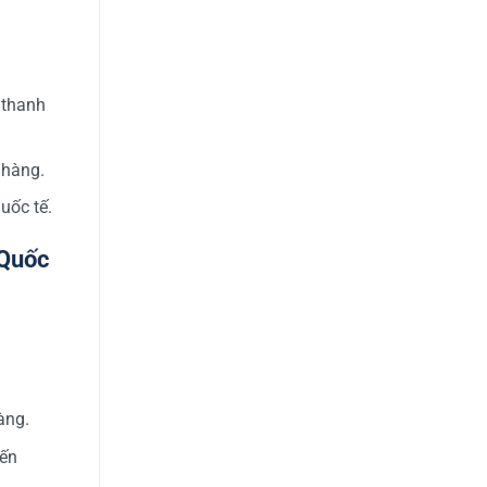
 thanh
 hàng.
uốc tế.
 Quốc
àng.
đến