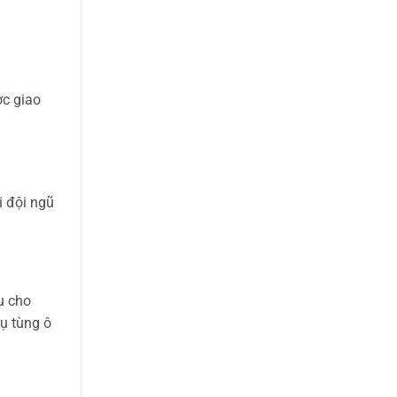
ợc giao
i đội ngũ
u cho
ụ tùng ô