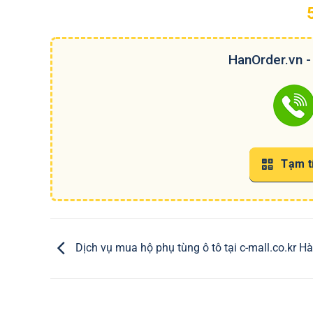
HanOrder.vn -
Tạm tí
Dịch vụ mua hộ phụ tùng ô tô tại c-mall.co.kr H