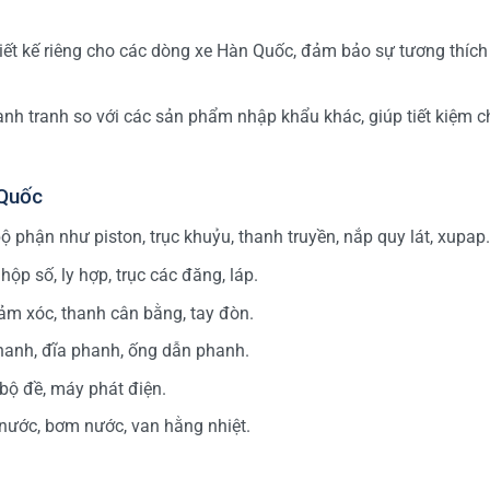
ết kế riêng cho các dòng xe Hàn Quốc, đảm bảo sự tương thíc
nh tranh so với các sản phẩm nhập khẩu khác, giúp tiết kiệm ch
 Quốc
phận như piston, trục khuỷu, thanh truyền, nắp quy lát, xupap.
p số, ly hợp, trục các đăng, láp.
ảm xóc, thanh cân bằng, tay đòn.
nh, đĩa phanh, ống dẫn phanh.
bộ đề, máy phát điện.
ước, bơm nước, van hằng nhiệt.