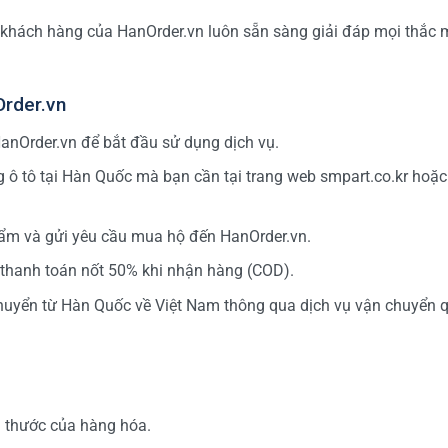
 khách hàng của HanOrder.vn luôn sẵn sàng giải đáp mọi thắc 
Order.vn
anOrder.vn để bắt đầu sử dụng dịch vụ.
ô tô tại Hàn Quốc mà bạn cần tại trang web smpart.co.kr hoặc
m và gửi yêu cầu mua hộ đến HanOrder.vn.
 thanh toán nốt 50% khi nhận hàng (COD).
uyển từ Hàn Quốc về Việt Nam thông qua dịch vụ vận chuyển q
h thước của hàng hóa.