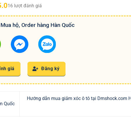
5.0
16
lượt đánh giá
 Mua hộ, Order hàng Hàn Quốc
nh giá
Đăng ký
Hướng dẫn mua giảm xóc ô tô tại Dmshock.com 
àn Quốc