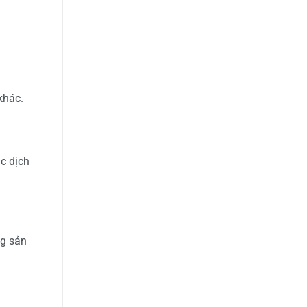
khác.
c dịch
ng sản