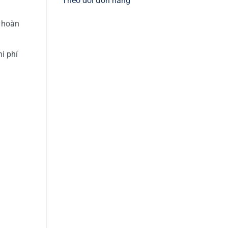
Theo dõi đơn hàng
h hoàn
i phí