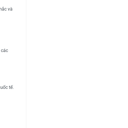
mắc và
 các
uốc tế.