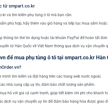
c từ smpart.co.kr
.kr và tìm kiếm phụ tùng ô tô mà bạn cần.
hẩm phù hợp, hãy thêm vào giỏ hàng và tiếp tục mua sắm hoặc
thông tin thẻ tín dụng hoặc tài khoản PayPal để hoàn tất đơn
uyển từ Hàn Quốc về Việt Nam thông qua dịch vụ vận chuyển q
vn để mua phụ tùng ô tô tại smpart.co.kr Hàn
nOrder.vn?
 mình tìm kiếm và đặt hàng trên các trang web nước ngoài.
 các nhà cung cấp uy tín, đảm bảo chất lượng sản phẩm.
a hộ với giá cả cạnh tranh, giúp tiết kiệm chi phí cho khách h
c dịch vụ vận chuyển uy tín để đảm bảo hàng hóa được giao 